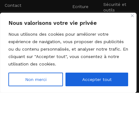
Sécurité et
Contact
Ecriture
outils
Maison et vie
Nouveautés
Nous valorisons votre vie privée
quotidienne
Lettre d'information
Nous utilisons des cookies pour améliorer votre
expérience de navigation, vous proposer des publicités
Abonnez-vous à notre newsletter pour recevoir les dernières
ou du contenu personnalisés, et analyser notre trafic. En
nouveautés directement dans votre boîte e-mail.
cliquant sur "Accepter tout", vous consentez à notre
utilisation des cookies.
Non merci
Accepter tout
Menu
Wishlist
Shop
Envoyer
2024 DOPLD. Tous droits réservés. Développé par
l'agence web
Startbiz
.