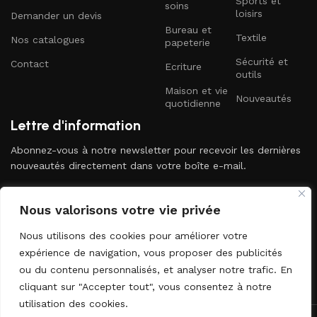
Sports et
soins
loisirs
Demander un devis
Bureau et
Textile
Nos catalogues
papeterie
Sécurité et
Contact
Ecriture
outils
Maison et vie
Nouveautés
quotidienne
Lettre d'information
Abonnez-vous à notre newsletter pour recevoir les dernières
nouveautés directement dans votre boîte e-mail.
Nous valorisons votre vie privée
Nous utilisons des cookies pour améliorer votre
expérience de navigation, vous proposer des publicités
ou du contenu personnalisés, et analyser notre trafic. En
Envoyer
cliquant sur "Accepter tout", vous consentez à notre
utilisation des cookies.
2024 DOPLD. Tous droits réservés. Développé par