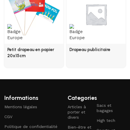
Petit drapeau en papier
Drapeau publicitaire
20x15cm
Informations
Categories
Sacs et
Mentions légales
Articles à
bagages
porter et
CGV
divers
High tech
Politique de confidentialité
Bien-être et