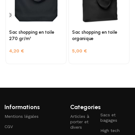
Sac shopping en toile
Sac shopping en toile
270 gr/m²
organique
4,20
€
5,00
€
Informations
Categories
Sacs et
Mentions légales
Articles à
bagages
porter et
CGV
divers
High tech