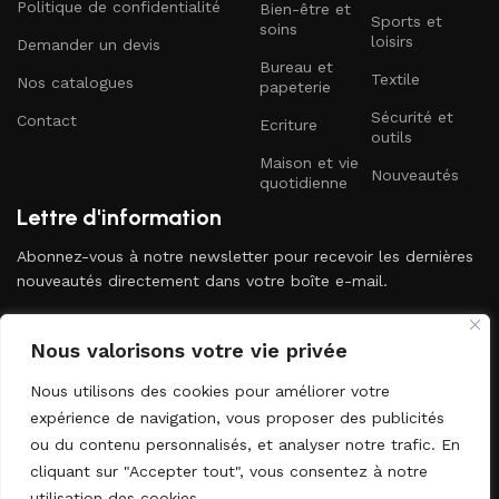
Politique de confidentialité
Bien-être et
Sports et
soins
loisirs
Demander un devis
Bureau et
Textile
Nos catalogues
papeterie
Sécurité et
Contact
Ecriture
outils
Maison et vie
Nouveautés
quotidienne
Lettre d'information
Abonnez-vous à notre newsletter pour recevoir les dernières
nouveautés directement dans votre boîte e-mail.
Nous valorisons votre vie privée
Nous utilisons des cookies pour améliorer votre
expérience de navigation, vous proposer des publicités
ou du contenu personnalisés, et analyser notre trafic. En
Envoyer
cliquant sur "Accepter tout", vous consentez à notre
utilisation des cookies.