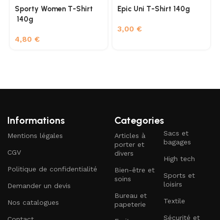
Sporty Women T-Shirt
Epic Uni T-Shirt 140g
140g
3,00
€
4,80
€
Informations
Categories
Sacs et
Mentions légales
Articles à
bagages
porter et
CGV
divers
High tech
Politique de confidentialité
Bien-être et
Sports et
soins
loisirs
Demander un devis
Bureau et
Textile
Nos catalogues
papeterie
Sécurité et
Contact