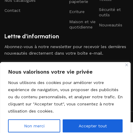
Nos catalogues
papeterie
Sécurité et
Contact
Ecriture
outils
Maison et vie
Nouveautés
quotidienne
Lettre d'information
Abonnez-vous à notre newsletter pour recevoir les dernières
nouveautés directement dans votre boîte e-mail.
Nous valorisons votre vie privée
Nous utilisons des cookies pour améliorer votre
expérience de navigation, vous proposer des publicités
ou du contenu personnalisés, et analyser notre trafic. En
Envoyer
cliquant sur "Accepter tout", vous consentez à notre
utilisation des cookies.
2024 DOPLD. Tous droits réservés. Développé par
l'agence web
Startbiz
.
Non merci
Accepter tout