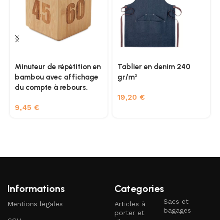
Minuteur de répétition en
Tablier en denim 240
bambou avec affichage
gr/m²
du compte à rebours.
19,20
€
9,45
€
Informations
Categories
Sacs et
Mentions légales
Articles à
bagages
porter et