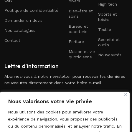
CGV
divers
High tech
Politique de confidentialité
Bien-être et
Sports et
soins
loisirs
Demander un devis
Bureau et
Textile
Nos catalogues
papeterie
Sécurité et
Contact
Ecriture
outils
Maison et vie
Nouveautés
quotidienne
Lettre d'information
Abonnez-vous à notre newsletter pour recevoir les dernières
nouveautés directement dans votre boîte e-mail.
Nous valorisons votre vie privée
Nous utilisons des cookies pour améliorer votre
expérience de navigation, vous proposer des publicités
ou du contenu personnalisés, et analyser notre trafic. En
Envoyer