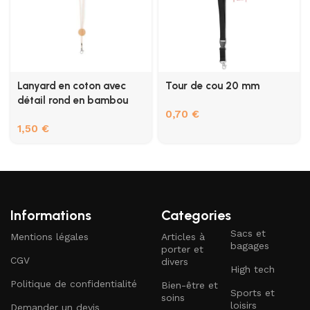
Lanyard en coton avec
Tour de cou 20 mm
détail rond en bambou
0,70
€
1,50
€
Informations
Categories
Sacs et
Mentions légales
Articles à
bagages
porter et
CGV
divers
High tech
Politique de confidentialité
Bien-être et
Sports et
soins
loisirs
Demander un devis