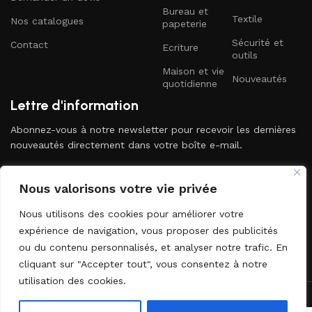
Bureau et
Textile
Nos catalogues
papeterie
Sécurité et
Contact
Ecriture
outils
Maison et vie
Nouveautés
quotidienne
Lettre d'information
Abonnez-vous à notre newsletter pour recevoir les dernières
nouveautés directement dans votre boîte e-mail.
Nous valorisons votre vie privée
Nous utilisons des cookies pour améliorer votre
expérience de navigation, vous proposer des publicités
ou du contenu personnalisés, et analyser notre trafic. En
Envoyer
cliquant sur "Accepter tout", vous consentez à notre
utilisation des cookies.
2024 DOPLD. Tous droits réservés. Développé par
l'agence web
Startbiz
.