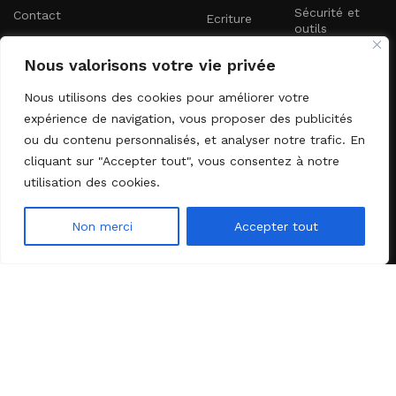
Sécurité et
Contact
Ecriture
outils
Maison et vie
Nouveautés
Nous valorisons votre vie privée
quotidienne
Lettre d'information
Nous utilisons des cookies pour améliorer votre
expérience de navigation, vous proposer des publicités
Abonnez-vous à notre newsletter pour recevoir les dernières
ou du contenu personnalisés, et analyser notre trafic. En
nouveautés directement dans votre boîte e-mail.
cliquant sur "Accepter tout", vous consentez à notre
utilisation des cookies.
Non merci
Accepter tout
Menu
Wishlist
Shop
Envoyer
2024 DOPLD. Tous droits réservés. Développé par
l'agence web
Startbiz
.