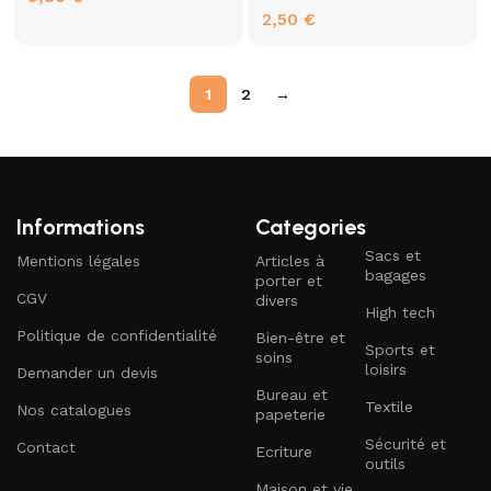
2,50
€
1
2
→
Informations
Categories
Sacs et
Mentions légales
Articles à
bagages
porter et
CGV
divers
High tech
Politique de confidentialité
Bien-être et
Sports et
soins
loisirs
Demander un devis
Bureau et
Textile
Nos catalogues
papeterie
Sécurité et
Contact
Ecriture
outils
Maison et vie