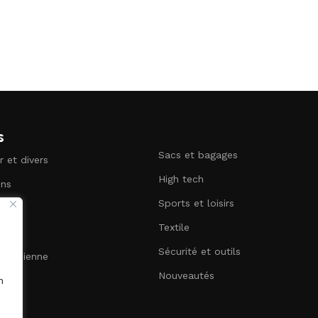
s
Sacs et bagages
r et divers
High tech
ins
Sports et loisirs
terie
Textile
Sécurité et outils
uotidienne
Nouveautés
n