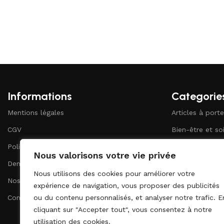
Informations
Categorie
Mentions légales
Articles à porte
CGV
Bien-être et so
Politique de confidentialité
Bureau et pape
Nous valorisons votre vie privée
Demander un devis
Ecriture
Nous utilisons des cookies pour améliorer votre
Nos catalogues
Maison et vie q
expérience de navigation, vous proposer des publicités
Contact
ou du contenu personnalisés, et analyser notre trafic. E
cliquant sur "Accepter tout", vous consentez à notre
utilisation des cookies.