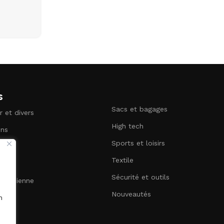
s
Sacs et bagages
r et divers
High tech
ins
Sports et loisirs
terie
Textile
Sécurité et outils
uotidienne
Nouveautés
n