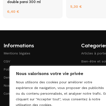
double paroi 300 ml
5,30
€
6,40
€
Informations
Categorie
Mentions légales
Articles à porte
CGV
Bien-être et so
Politique de confidentialité
Bureau et pape
Nous valorisons votre vie privée
Demander un devis
Ecriture
Nous utilisons des cookies pour améliorer votre
Nos catalogues
Maison et vie q
expérience de navigation, vous proposer des publicités
Contact
ou du contenu personnalisés, et analyser notre trafic. E
cliquant sur "Accepter tout", vous consentez à notre
utilisation des cookies.