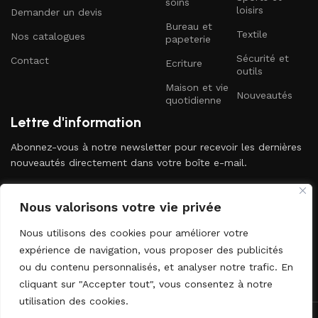
soins
loisirs
Demander un devis
Bureau et
Textile
Nos catalogues
papeterie
Sécurité et
Contact
Ecriture
outils
Maison et vie
Nouveautés
quotidienne
Lettre d'information
Abonnez-vous à notre newsletter pour recevoir les dernières
nouveautés directement dans votre boîte e-mail.
Nous valorisons votre vie privée
Nous utilisons des cookies pour améliorer votre
expérience de navigation, vous proposer des publicités
ou du contenu personnalisés, et analyser notre trafic. En
Envoyer
cliquant sur "Accepter tout", vous consentez à notre
utilisation des cookies.
2024 DOPLD. Tous droits réservés. Développé par