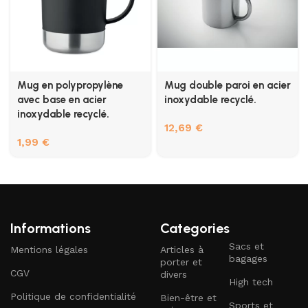
Mug en polypropylène
Mug double paroi en acier
avec base en acier
inoxydable recyclé.
inoxydable recyclé.
12,69
€
1,99
€
Informations
Categories
Sacs et
Mentions légales
Articles à
bagages
porter et
CGV
divers
High tech
Politique de confidentialité
Bien-être et
Sports et