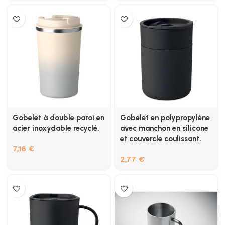
Gobelet à double paroi en
Gobelet en polypropylène
acier inoxydable recyclé.
avec manchon en silicone
et couvercle coulissant.
7,16
€
2,77
€