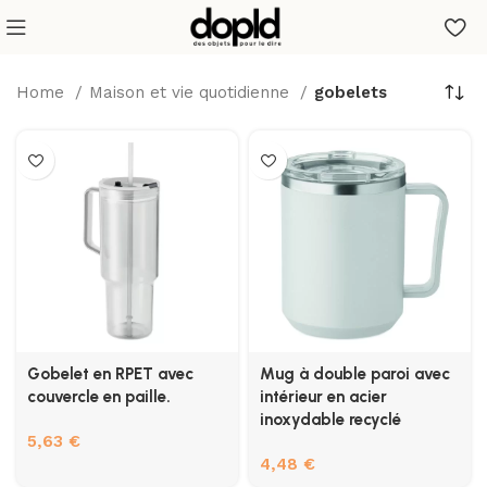
Home
Maison et vie quotidienne
gobelets
Gobelet en RPET avec
Mug à double paroi avec
couvercle en paille.
intérieur en acier
inoxydable recyclé
5,63
€
4,48
€