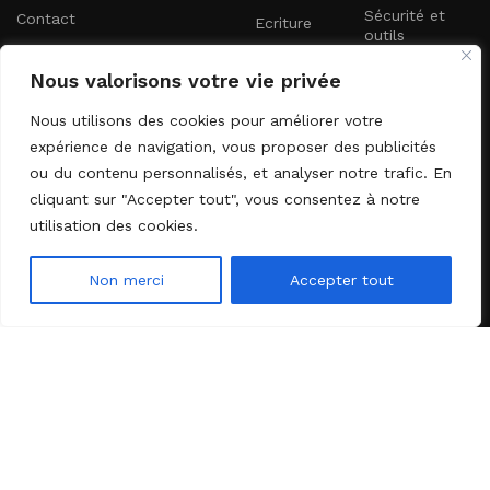
Sécurité et
Contact
Ecriture
outils
Maison et vie
Nouveautés
Nous valorisons votre vie privée
quotidienne
Lettre d'information
Nous utilisons des cookies pour améliorer votre
expérience de navigation, vous proposer des publicités
Abonnez-vous à notre newsletter pour recevoir les dernières
ou du contenu personnalisés, et analyser notre trafic. En
nouveautés directement dans votre boîte e-mail.
cliquant sur "Accepter tout", vous consentez à notre
utilisation des cookies.
Non merci
Accepter tout
Menu
Wishlist
Shop
Envoyer
2024 DOPLD. Tous droits réservés. Développé par
l'agence web
Startbiz
.