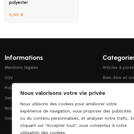
polyester
5,65
€
Informations
Categorie
Mentions légales
Articles à porte
CGV
Bien-être et so
Politique de confidentialité
Bureau et pape
Nous valorisons votre vie privée
Demander un devis
Ecriture
Nous utilisons des cookies pour améliorer votre
Nos catalogues
Maison et vie q
expérience de navigation, vous proposer des publicités
Contact
ou du contenu personnalisés, et analyser notre trafic. E
cliquant sur "Accepter tout", vous consentez à notre
utilisation des cookies.