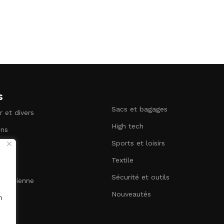
s
Sacs et bagages
r et divers
High tech
ins
Sports et loisirs
terie
Textile
Sécurité et outils
uotidienne
Nouveautés
n